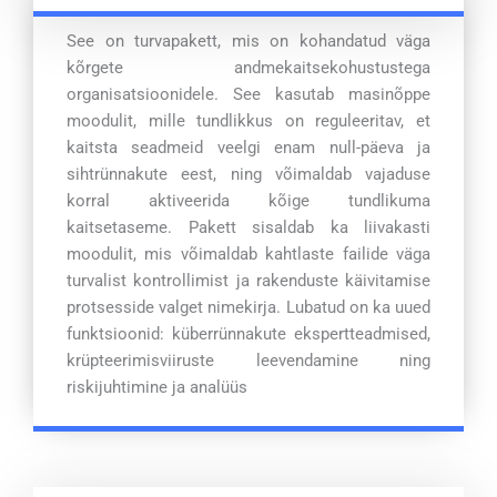
See on turvapakett, mis on kohandatud väga
kõrgete andmekaitsekohustustega
organisatsioonidele. See kasutab masinõppe
moodulit, mille tundlikkus on reguleeritav, et
kaitsta seadmeid veelgi enam null-päeva ja
sihtrünnakute eest, ning võimaldab vajaduse
korral aktiveerida kõige tundlikuma
kaitsetaseme. Pakett sisaldab ka liivakasti
moodulit, mis võimaldab kahtlaste failide väga
turvalist kontrollimist ja rakenduste käivitamise
protsesside valget nimekirja. Lubatud on ka uued
funktsioonid: küberrünnakute ekspertteadmised,
krüpteerimisviiruste leevendamine ning
riskijuhtimine ja analüüs