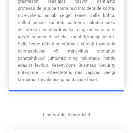
graafiliselt reaalajas teavet kahtlaste
protsesside ja juba toimunud intsidentide kohta.
EDR-vahend annab selget teavet selle kohta,
millist seadet kasutati süsteemi nakatamiseks
või võrku sissemurdmiseks ning milliseid faile
ja/või seadmeid selleks kasutati/manipuleeriti.
Selle teabe põhjal on võimalik kiiresti tuvastada
käimasolevad või minevikus toimunud
pahatahtlikud juhtumid ning takistada nende
edasist levikut. GravityZone Business Security
Enterprise – ettevõtetele, mis vajavad veelgi
kõrgemat turvalisuse ja nähtavuse taset.
Lisamoodulid moodulid