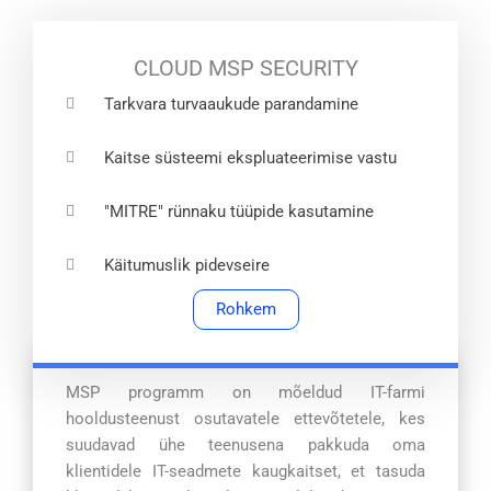
CLOUD MSP SECURITY
Tarkvara turvaaukude parandamine
Kaitse süsteemi ekspluateerimise vastu
"MITRE" rünnaku tüüpide kasutamine
Käitumuslik pidevseire
Rohkem
MSP programm on mõeldud IT-farmi
hooldusteenust osutavatele ettevõtetele, kes
suudavad ühe teenusena pakkuda oma
klientidele IT-seadmete kaugkaitset, et tasuda