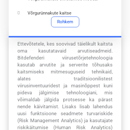
Võrgurünnakute kaitse
Rohkem
Ettevõtetele, kes soovivad täielikult kaitsta
oma kasutatavaid arvutiseadmeid.
Bitdefenderi viirusetõrjetehnoloogia
kasutab arvutite ja serverite tõhusaks
kaitsmiseks mitmesuguseid tehnikaid,
alates traditsioonilistest
viirusinventuuridest ja masinõppest kuni
pideva jälgimise tehnoloogiani, mis
võimaldab jälgida protsesse ka pärast
nende käivitamist. Lisaks lisab lahendus
uusi funktsioone seadmete turvariskide
(Risk Management Analytics) ja kasutajate
riskikäitumise (Human Risk Analytics)