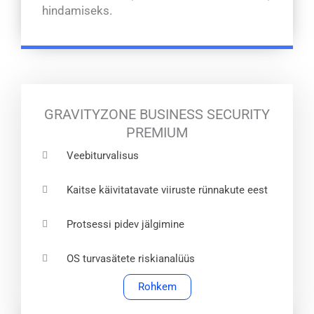
hindamiseks.
GRAVITYZONE BUSINESS SECURITY
PREMIUM
Veebiturvalisus
Kaitse käivitatavate viiruste rünnakute eest
Protsessi pidev jälgimine
OS turvasätete riskianalüüs
Rohkem