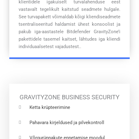
klientidele igakuiselt turvalahenduse eest
vastavalt tegelikult kaitstud seadmete hulgale.
See turvapakett võimaldab kõigi kliendiseadmete
tsentraliseeritud haldamist ühest konsoolist ja
pakub iga-aastastele Bitdefender GravityZone’i
pakettidele tasemel kaitset, lähtudes iga kliendi
individuaalsetest vajadustest..
GRAVITYZONE BUSINESS SECURITY
Ketta krüpteerimine
Pahavara kirjeldused ja pilvekontroll
Võrgurünnakute ennetamise moodul